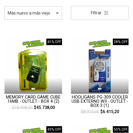
Filtrar
41% OFF
28% OFF
MEMORY CARD GAME CUBE
HOOLIGANS PG-309 COOLER
16MB -:OUTLET:- BOX 4 (2)
USB EXTERNO WII -:OUTLET:-
BOX 3 (1)
$78.408,00
$45.738,00
$8.910,00
$6.415,20
43% OFF
50% OFF