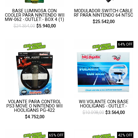
BASE LUMINOSA CON
MODULADOR SWITCH CABLE
COOLER PARA NINTENDO WII
RF PARA NINTENDO 64 NTSC
MW-062 -:OUTLET:- BOX 4 (1)
$25.542,00
$24.354,00
$5.940,00
64% OFF
VOLANTE PARA CONTROL
WII VOLANTE CON BASE
PS3 MOVE O NINTENDO WII
HOOLIGANS -:OUTLET:-
HOOLIGANS PG-422
$10.098,00
$3.564,00
$4.752,00
65% OFF
42% OFF