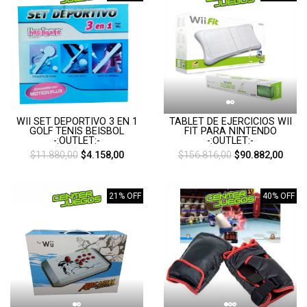
WII SET DEPORTIVO 3 EN 1
TABLET DE EJERCICIOS WII
GOLF TENIS BEISBOL
FIT PARA NINTENDO
-:OUTLET:-
-:OUTLET:-
$11.880,00
$4.158,00
$156.816,00
$90.882,00
21% OFF
40% OFF