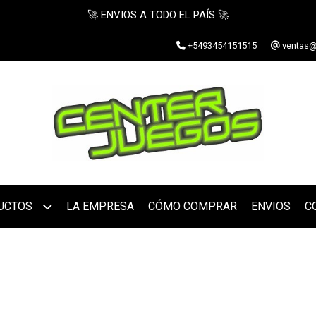
🚀 ENVIOS A TODO EL PAÍS 🚀
+5493454151515
ventas@
UCTOS
LA EMPRESA
CÓMO COMPRAR
ENVIOS
C