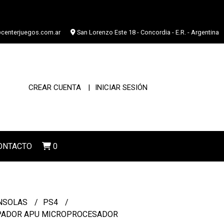
centerjuegos.com.ar
San Lorenzo Este 18 - Concordia - E.R. - Argentina
CREAR CUENTA
INICIAR SESIÓN
ONTACTO
0
NSOLAS
PS4
IPADOR APU MICROPROCESADOR