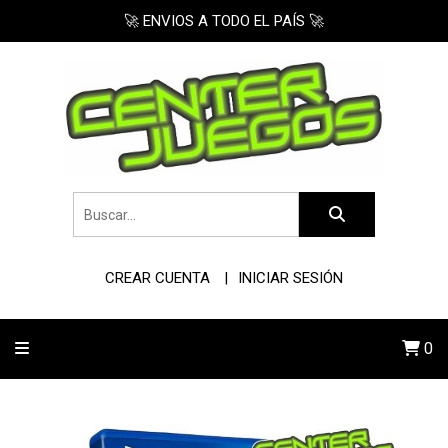
🚀 ENVIOS A TODO EL PAÍS 🚀
CREAR CUENTA
INICIAR SESIÓN
0