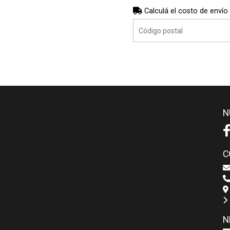
Calculá el costo de envío
N
C
N