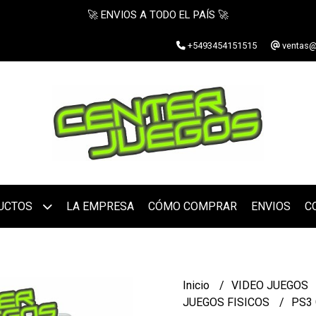
🚀 ENVIOS A TODO EL PAÍS 🚀
+5493454151515
ventas@
UCTOS
LA EMPRESA
CÓMO COMPRAR
ENVIOS
C
Inicio
VIDEO JUEGOS
JUEGOS FISICOS
PS3 