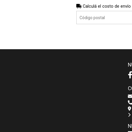
Calculá el costo de envío
N
C
N