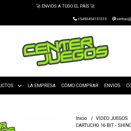
🚀 ENVIOS A TODO EL PAÍS 🚀
+5493454151515
ventas@
UCTOS
LA EMPRESA
CÓMO COMPRAR
ENVIOS
C
Inicio
VIDEO JUEGOS
CARTUCHO 16 BIT - SHINOB