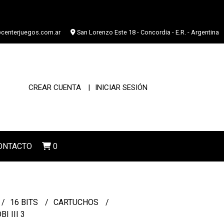
centerjuegos.com.ar
San Lorenzo Este 18 - Concordia - E.R. - Argentina
CREAR CUENTA
INICIAR SESIÓN
ONTACTO
0
16 BITS
CARTUCHOS
I III 3