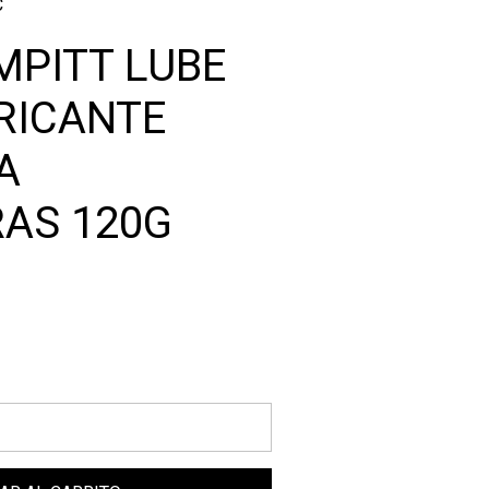
C
MPITT LUBE
RICANTE
A
AS 120G