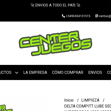
🚀 ENVIOS A TODO EL PAÍS 🚀
+5493454151515
ventas@
UCTOS
LA EMPRESA
CÓMO COMPRAR
ENVIOS
C
Inicio
LIMPIEZA
DELTA COMPITT LUBE SE