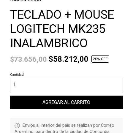
TECLADO + MOUSE
LOGITECH MK235
INALAMBRICO
$58.212,00
$73.656,00
20
% OFF
Cantidad
AGREGAR AL CARRITO
Envíos al interior del país se realizan por Correo
Argentino, para dentro de la ciudad de Concordia