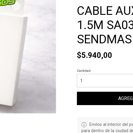
CABLE AU
1.5M SA0
SENDMAS
$5.940,00
Cantidad
AGREG
Envíos al interior del 
para dentro de la ciudad 