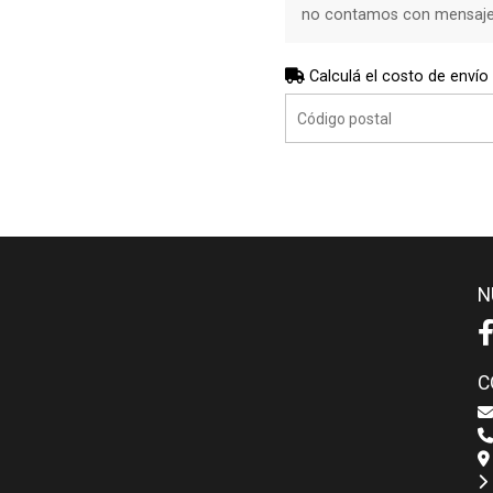
no contamos con mensajerí
Calculá el costo de envío
N
C