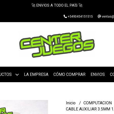
🚀 ENVIOS A TODO EL PAÍS 🚀
+5493454151515
ventas@
UCTOS
LA EMPRESA
CÓMO COMPRAR
ENVIOS
C
Inicio
COMPUTACION
CABLE AUXILIAR 3.5MM 