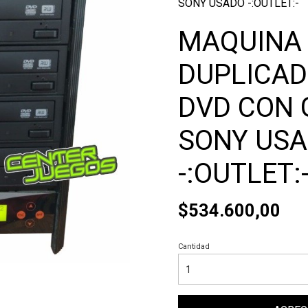
SONY USADO -:OUTLET:-
MAQUINA
DUPLICAD
DVD CON
SONY US
-:OUTLET:
$534.600,00
Cantidad