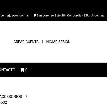
centerjuegos.com.ar
San Lorenzo Este 18 - Concordia - E.R. - Argentina
CREAR CUENTA
INICIAR SESIÓN
ONTACTO
0
ACCESORIOS
-502