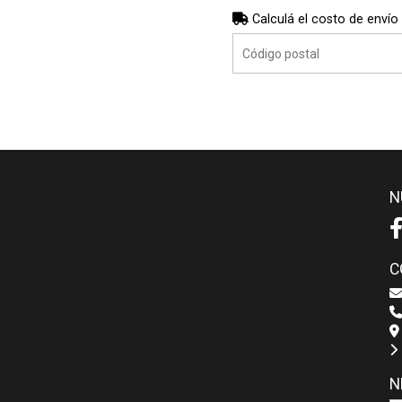
Calculá el costo de envío
N
C
N