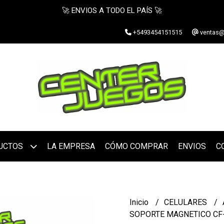
🚀 ENVIOS A TODO EL PAÍS 🚀
+5493454151515
ventas@
UCTOS
LA EMPRESA
CÓMO COMPRAR
ENVIOS
C
Inicio
CELULARES
SOPORTE MAGNETICO CF